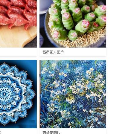
钱串花卉图片
片
丙烯花图片