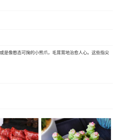
或是像憨态可掬的小熊爪，毛茸茸地治愈人心。这些指尖