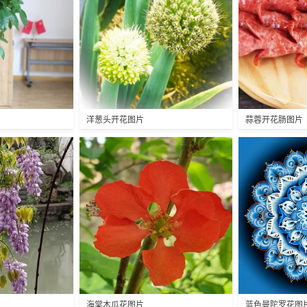
洋葱头开花图片
蒜蓉开花肠图片
海棠木瓜花图片
蓝色曼陀罗花图