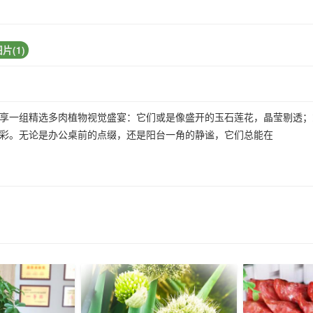
片(1)
享一组精选多肉植物视觉盛宴：它们或是像盛开的玉石莲花，晶莹剔透；
色彩。无论是办公桌前的点缀，还是阳台一角的静谧，它们总能在