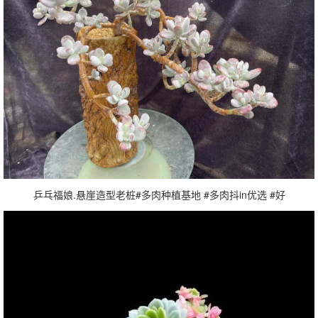
乒乓福娘.悬崖造型老桩#多肉种植基地 #多肉抖in优选 #好