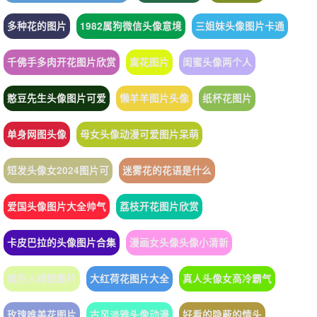
多种花的图片
1982属狗微信头像意境
三姐妹头像图片卡通
千佛手多肉开花图片欣赏
嵩花图片
闺蜜头像两个人
憨豆先生头像图片可爱
懒羊羊图片头像
纸杯花图片
单身网图头像
母女头像动漫可爱图片呆萌
短发头像女2024图片可
迷雾花的花语是什么
爱国头像图片大全帅气
荔枝开花图片欣赏
卡皮巴拉的头像图片合集
漫画女头像头像小清新
绿巨人绿植图片
大红荷花图片大全
真人头像女高冷霸气
玫瑰唯美花图片
古风淡雅头像动漫
好看的隐蔽的情头