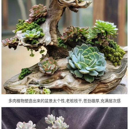
多肉植物塑造出来的盆景太个性,老桩枝干,苍劲雄厚,充满层次感