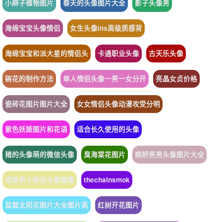
小麻子植物图片
春天的头像图片大全
影子头像男
海绵宝宝头像情侣
女生头像ins高级质感背
海绵宝宝和派大星的情侣头
卡通职业头像
古天乐头像
碗花的制作方法
单人情侣头像一男一女分开
亮晶女贞价格
瓷砖花图片图片大全
女女情侣头像动漫攻受分明
紫色妖姬图片和花语
适合长久使用的头像
猪的头像萌的微信头像
臭海棠花图片
病娇男男头像图片大全
成熟男士微信头像稳重
thechainsmok
盆栽太阳花图片大全图片高
红树开花图片