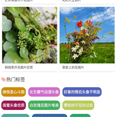
铜钱草开花图片欣赏
草原上的花图片
热门标签
搞怪恶心斗图
女生霸气动漫头像
好看的情侣头像不明显
闺蜜头像优质
白玫瑰花图片唯美
樱桃树开花的过程