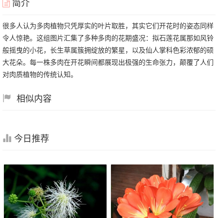
简介
很多人认为多肉植物只凭厚实的叶片取胜，其实它们开花时的姿态同样
令人惊艳。这组图片汇集了多种多肉的花期盛况：拟石莲花属那如风铃
般摇曳的小花，长生草属簇拥绽放的繁星，以及仙人掌科色彩浓郁的硕
大花朵。每一株多肉在开花瞬间都展现出极强的生命张力，颠覆了人们
对肉质植物的传统认知。
相似内容
今日推荐