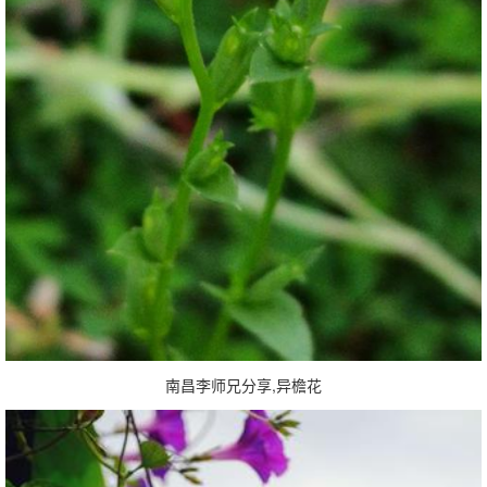
南昌李师兄分享,异檐花