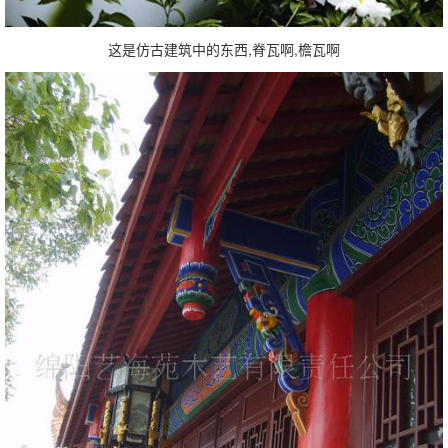
这是仿古建筑中的东西,脊瓦啊,檐瓦啊