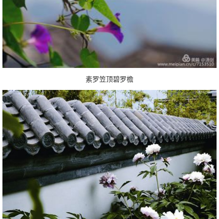
素罗笠顶碧罗檐