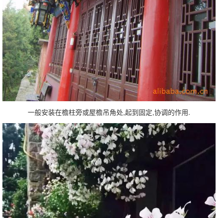
一般安装在檐柱旁或屋檐吊角处,起到固定,协调的作用.