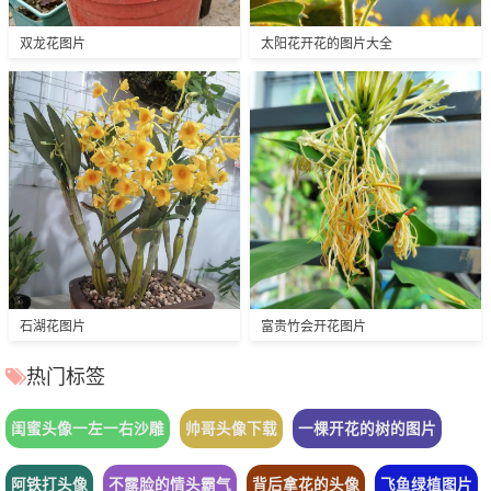
双龙花图片
太阳花开花的图片大全
石湖花图片
富贵竹会开花图片
热门标签
闺蜜头像一左一右沙雕
帅哥头像下载
一棵开花的树的图片
阿铁打头像
不露脸的情头霸气
背后拿花的头像
飞鱼绿植图片