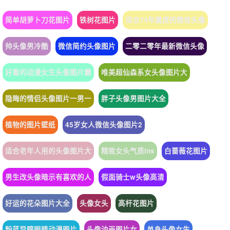
简单胡萝卜刀花图片
铁树花图片
适合74年属虎的微信头像
帅头像男冷酷
微信简约头像图片
二零二零年最新微信头像
好看的动漫女生头像图片霸
唯美超仙森系女头像图片大
隐晦的情侣头像图片一男一
胖子头像男图片大全
植物的图片壁纸
45岁女人微信头像图片2
适合老年人用的头像图片大
精致女头气质ins
白蔷薇花图片
男生改头像暗示有喜欢的人
假面骑士w头像高清
好运的花朵图片大全
头像女头
高杆花图片
粉蓝异瞳眼睛动漫图片
头像油画图片女
单身头像女生