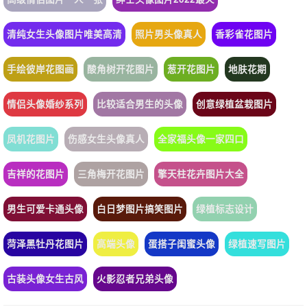
清纯女生头像图片唯美高清
照片男头像真人
香彩雀花图片
手绘彼岸花图画
酸角树开花图片
葱开花图片
地肤花期
情侣头像婚纱系列
比较适合男生的头像
创意绿植盆栽图片
凤机花图片
伤感女生头像真人
全家福头像一家四口
吉祥的花图片
三角梅开花图片
擎天柱花卉图片大全
男生可爱卡通头像
白日梦图片搞笑图片
绿植标志设计
菏泽黑牡丹花图片
高端头像
蛋搭子闺蜜头像
绿植速写图片
古装头像女生古风
火影忍者兄弟头像