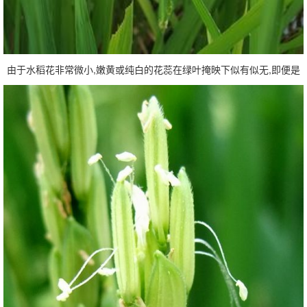
由于水稻花非常微小,嫩黄或纯白的花蕊在绿叶掩映下似有似无,即便是