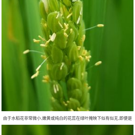
由于水稻花非常微小,嫩黄或纯白的花蕊在绿叶掩映下似有似无,即便是