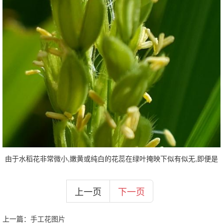
由于水稻花非常微小,嫩黄或纯白的花蕊在绿叶掩映下似有似无,即便是
上一页
下一页
上一篇：
手工花图片