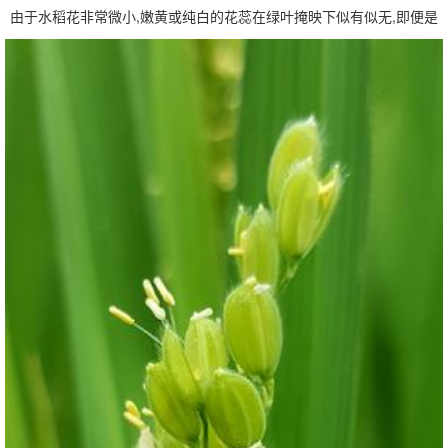
由于水稻花非常微小,嫩黄或纯白的花蕊在绿叶掩映下似有似无,即便是