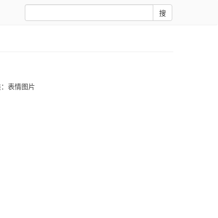
搜
类：
表情图片