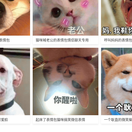
表情包
猫咪喊老公的表情包情侣聊天专用
可爱脸
起床了表情包猫咪搞笑微信表情
一个耿直的微笑