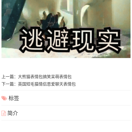
上一篇：
大熊猫表情包搞笑呆萌表情包
下一篇：
英国短毛猫情侣恩爱聊天表情包
标签
简介