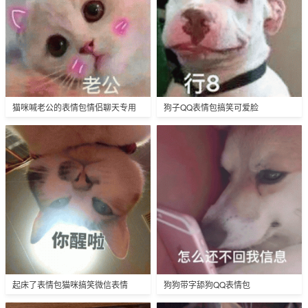
猫咪喊老公的表情包情侣聊天专用
狗子QQ表情包搞笑可爱脸
起床了表情包猫咪搞笑微信表情
狗狗带字舔狗QQ表情包