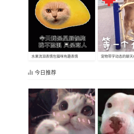
水果流泪表情包猫咪有趣表情
宠物带字动态的聊天
今日推荐