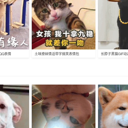
QQ表情
土味撩妹情话带字搞笑表情包
长脖子黑猫GIF