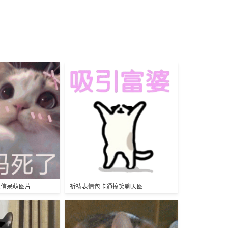
微信呆萌图片
祈祷表情包卡通搞笑聊天图