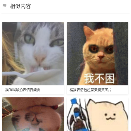
相似内容
猫咪喝酸奶表情真酸爽
橘猫表情包超聊天搞笑图片