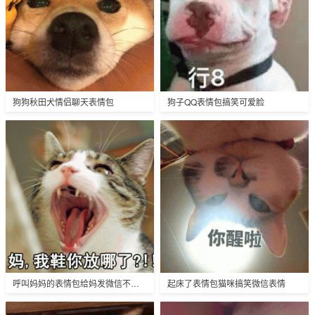
狗狗秋田犬情侣聊天表情包
狗子QQ表情包搞笑可爱脸
呼叫妈妈的表情包给妈发微信不理你
起床了表情包猫咪搞笑微信表情