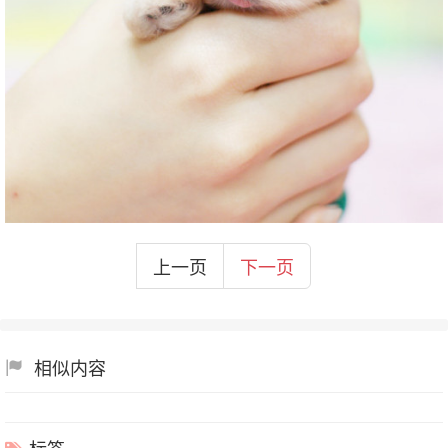
上一页
下一页
相似内容
标签