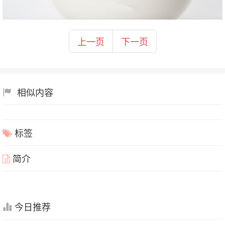
上一页
下一页
相似内容
标签
简介
今日推荐