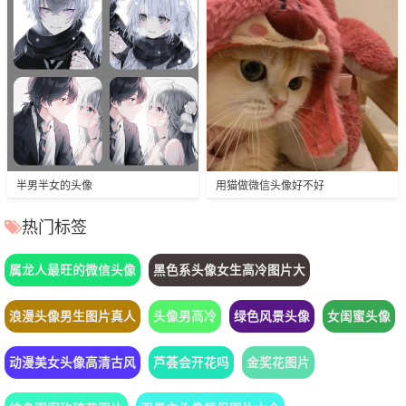
半男半女的头像
用猫做微信头像好不好
热门标签
属龙人最旺的微信头像
黑色系头像女生高冷图片大
浪漫头像男生图片真人
头像男高冷
绿色风景头像
女闺蜜头像
动漫美女头像高清古风
芦荟会开花吗
金奖花图片