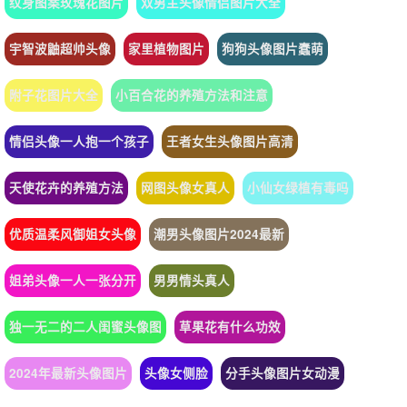
纹身图案玫瑰花图片
双男主头像情侣图片大全
宇智波鼬超帅头像
家里植物图片
狗狗头像图片蠢萌
附子花图片大全
小百合花的养殖方法和注意
情侣头像一人抱一个孩子
王者女生头像图片高清
天使花卉的养殖方法
网图头像女真人
小仙女绿植有毒吗
优质温柔风御姐女头像
潮男头像图片2024最新
姐弟头像一人一张分开
男男情头真人
独一无二的二人闺蜜头像图
草果花有什么功效
2024年最新头像图片
头像女侧脸
分手头像图片女动漫