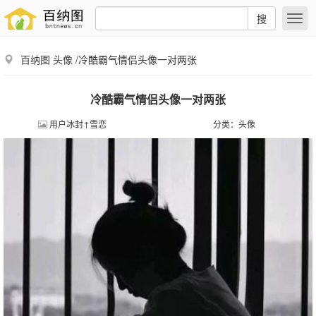
搜
百纳图
头像
/冷酷霸气情侣头像一对两张
冷酷霸气情侣头像一对两张
用户冰封↑雪恋
分类：
头像