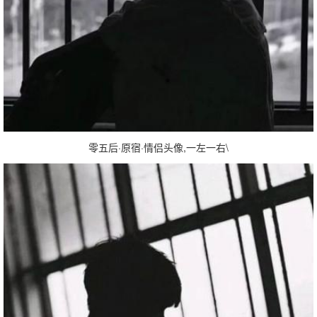
零五后·原宿·情侣头像,一左一右\