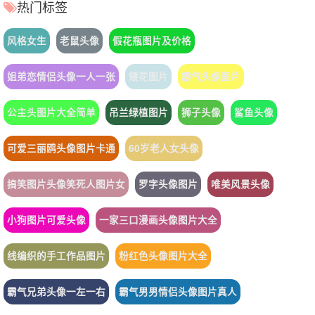
热门标签
风格女生
老鼠头像
假花瓶图片及价格
姐弟恋情侣头像一人一张
矮花图片
霸气头像图片
公主头图片大全简单
吊兰绿植图片
狮子头像
鲨鱼头像
可爱三丽鸥头像图片卡通
60岁老人女头像
搞笑图片头像笑死人图片女
罗字头像图片
唯美风景头像
小狗图片可爱头像
一家三口漫画头像图片大全
线编织的手工作品图片
粉红色头像图片大全
霸气兄弟头像一左一右
霸气男男情侣头像图片真人