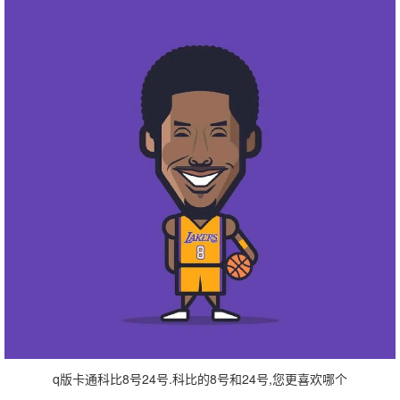
q版卡通科比8号24号.科比的8号和24号,您更喜欢哪个