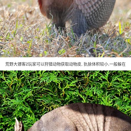
荒野大镖客2玩家可以狩猎动物获取动物皮, 犰狳体积较小,一般躲在