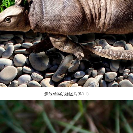
濒危动物犰狳图片(9/11)