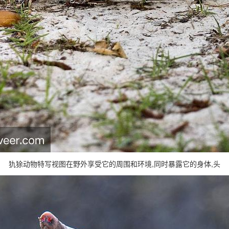
犰狳动物特写视图在野外享受它的周围和环境,同时暴露它的身体,头