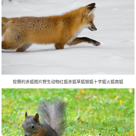
狡猾的赤狐图片野生动物红狐赤狐草狐银狐十字狐火狐南狐