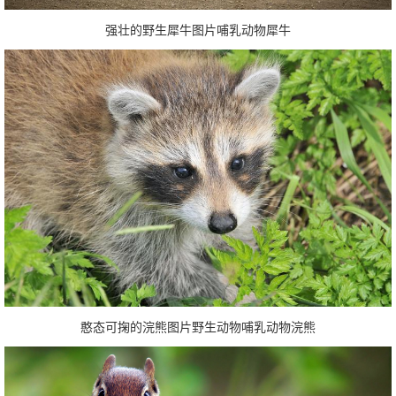
强壮的野生犀牛图片哺乳动物犀牛
憨态可掬的浣熊图片野生动物哺乳动物浣熊