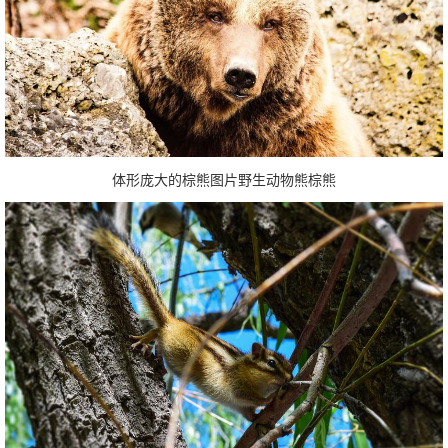
体形庞大的棕熊图片野生动物熊棕熊