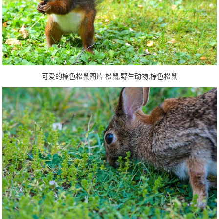
可爱的棕色松鼠图片 松鼠,野生动物,棕色松鼠