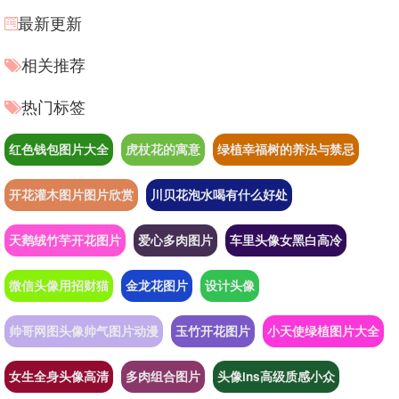
最新更新
相关推荐
热门标签
红色钱包图片大全
虎杖花的寓意
绿植幸福树的养法与禁忌
开花灌木图片图片欣赏
川贝花泡水喝有什么好处
天鹅绒竹芋开花图片
爱心多肉图片
车里头像女黑白高冷
微信头像用招财猫
金龙花图片
设计头像
帅哥网图头像帅气图片动漫
玉竹开花图片
小天使绿植图片大全
女生全身头像高清
多肉组合图片
头像ins高级质感小众