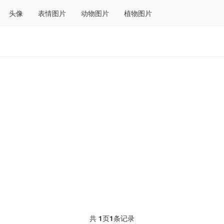
头像
表情图片
动物图片
植物图片
共
1
页
1
条记录