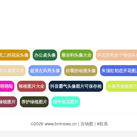
无二的花朵头像
办公桌头像
最吉利头像大全
阿尼亚和次子情侣头
画头像图片男
超清古风男头像
好看的动漫头像
朱顶红初恋开花图
萌萌哒
辣根图片大全
抖音霸气头像图片可保存相
头像男侧脸图
绿植图片
养护绿植图片
指甲做花图片
©2026 www.bntnews.cn |
百纳图
|
#联系