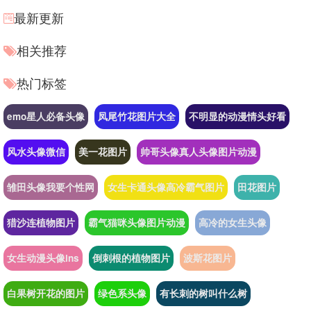
最新更新
相关推荐
热门标签
emo星人必备头像
凤尾竹花图片大全
不明显的动漫情头好看
风水头像微信
美一花图片
帅哥头像真人头像图片动漫
雏田头像我要个性网
女生卡通头像高冷霸气图片
田花图片
猎沙连植物图片
霸气猫咪头像图片动漫
高冷的女生头像
女生动漫头像ins
倒刺根的植物图片
波斯花图片
白果树开花的图片
绿色系头像
有长刺的树叫什么树