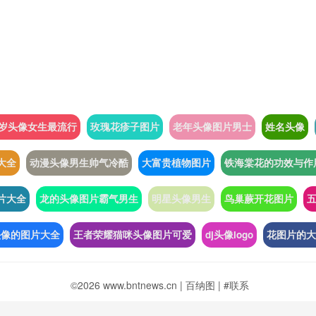
2岁头像女生最流行
玫瑰花疹子图片
老年头像图片男士
姓名头像
大全
动漫头像男生帅气冷酷
大富贵植物图片
铁海棠花的功效与作
片大全
龙的头像图片霸气男生
明星头像男生
鸟巢蕨开花图片
头像的图片大全
王者荣耀猫咪头像图片可爱
dj头像logo
花图片的大
©2026 www.bntnews.cn |
百纳图
|
#联系