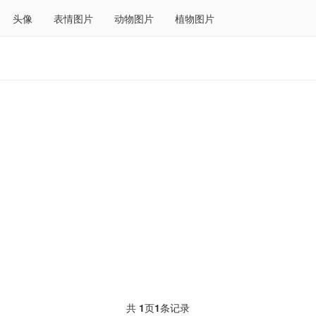
头像
表情图片
动物图片
植物图片
共
1
页
1
条记录