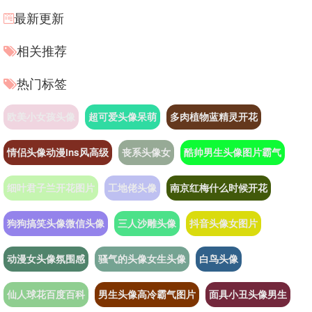
最新更新
相关推荐
热门标签
欧美小女孩头像
超可爱头像呆萌
多肉植物蓝精灵开花
情侣头像动漫ins风高级
丧系头像女
酷帅男生头像图片霸气
细叶君子兰开花图片
工地佬头像
南京红梅什么时候开花
狗狗搞笑头像微信头像
三人沙雕头像
抖音头像女图片
动漫女头像氛围感
骚气的头像女生头像
白鸟头像
仙人球花百度百科
男生头像高冷霸气图片
面具小丑头像男生