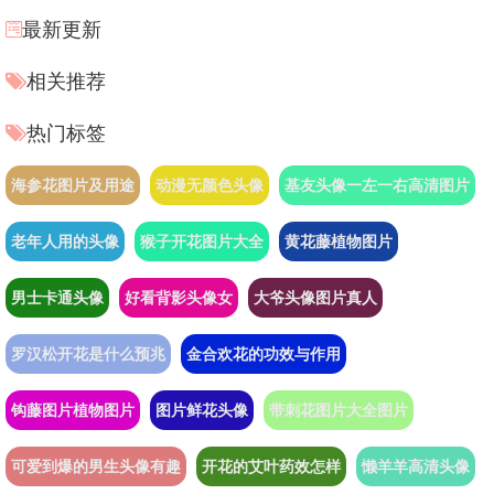
最新更新
相关推荐
热门标签
海参花图片及用途
动漫无颜色头像
基友头像一左一右高清图片
老年人用的头像
猴子开花图片大全
黄花藤植物图片
男士卡通头像
好看背影头像女
大爷头像图片真人
罗汉松开花是什么预兆
金合欢花的功效与作用
钩藤图片植物图片
图片鲜花头像
带刺花图片大全图片
可爱到爆的男生头像有趣
开花的艾叶药效怎样
懒羊羊高清头像