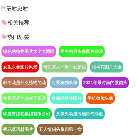
最新更新
相关推荐
热门标签
绿色的植物图片大全大图唯
男生抱猫头像图片动漫
女生头像图片风景
情头真人一男一女超甜
梧桐花图片大全
款冬花是什么植物的花
可爱狗狗头像
2024年最时尚的微信头
牛奶花是什么样子图片
盆栽绿植物图片
手机挡脸头像
印度海娜花集团有限公司
头像男动漫冷酷帅气冷血
香花草药材图片
五人情侣头像四男一女