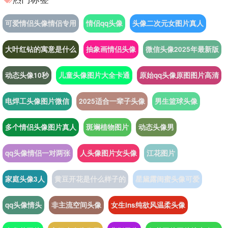
可爱情侣头像情侣专用
情侣qq头像
头像二次元女图片真人
大叶红钻的寓意是什么
抽象画情侣头像
微信头像2025年最新版
动态头像10秒
儿童头像图片大全卡通
原始qq头像原图图片高清
电焊工头像图片微信
2025适合一辈子头像
男生篮球头像
多个情侣头像图片真人
斑斓植物图片
动态头像男
qq头像情侣一对两张
人头像图片女头像
江花图片
家庭头像3人
黄豆开花是什么样子的
星黛露闺蜜头像可爱
qq头像情头
非主流空间头像
女生ins纯欲风温柔头像