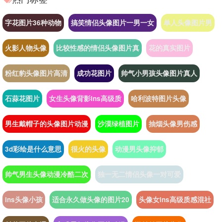
字花图片36种动物
搞笑情侣头像图片一男一女
单人头像图片男
火影人物头像
比较性感的情侣头像图片真
花的真实图片
粉红豹头像图片高清
成功花图片
帅气小男孩头像图片真人
石蒜花图片
女生头像背影ins高级质
哈利波特图片头像
男生戴帽子的头像图片动漫
沙漠绿植图片
抽烟头像男伤感
3d彩绘是什么意思
很火的头像
动漫男头像抑郁
帅气男生头像动漫冷酷二次
独一无二情侣头像一对可爱
ins头像小孩
适合永久做头像的图片20
头像女ins高级质感混社