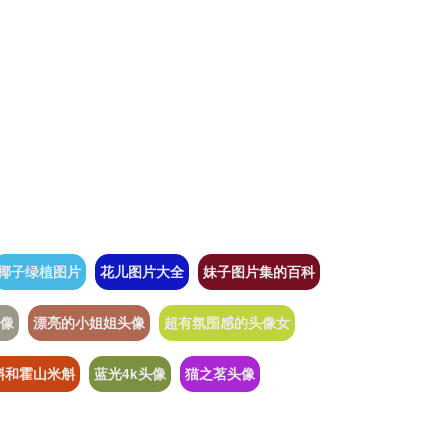
椰子绿植图片
花儿图片大全
妹子图片集的百科
像
漂亮的小姐姐头像
超有氛围感的头像女
斛和霍山米斛
蓝光4k头像
猫之茗头像