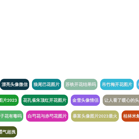
漂亮头像微信
狼尾巴花图片
苏铁开花结果吗
吊竹梅开花图片
片2023
花孔雀朱顶红开花图片
金雪头像情侣
让人看了暖心的头
子花有毒吗
白芍花与赤芍花图片
暴富头像图片2023最火
桂林米
霸气超拽