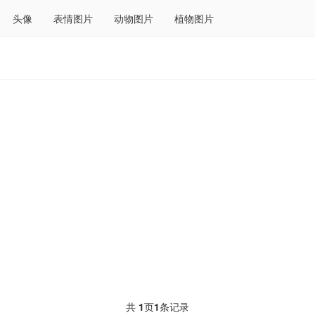
头像
表情图片
动物图片
植物图片
共
1
页
1
条记录