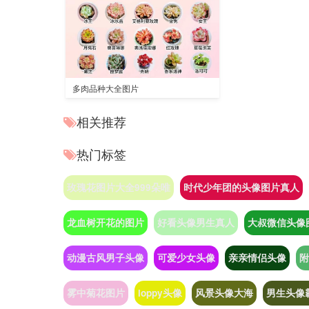
多肉品种大全图片
相关推荐
热门标签
玫瑰花图片大全999朵唯
时代少年团的头像图片真人
龙血树开花的图片
好看头像男生真人
大叔微信头像图
动漫古风男子头像
可爱少女头像
亲亲情侣头像
附
雾中菊花图片
loppy头像
风景头像大海
男生头像