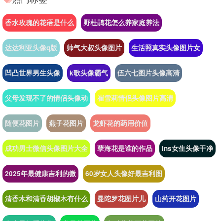
香水玫瑰的花语是什么
野杜鹃花怎么养家庭养法
达达利亚头像q版
帅气大叔头像图片
生活照真实头像图片女
凹凸世界男生头像
k歌头像霸气
伍六七图片头像高清
父母发现不了的情侣头像动
崔雪莉情侣头像图片高清
随便花图片
燕子花图片
龙虾花的药用价值
成功男士微信头像图片大全
孽海花是谁的作品
ins女生头像干净
2025年最健康吉利的微
60岁女人头像好最吉利图
清香木和清香胡椒木有什么
曼陀罗花图片儿
山药开花图片