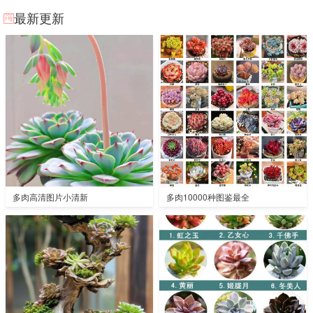
最新更新
多肉高清图片小清新
多肉10000种图鉴最全