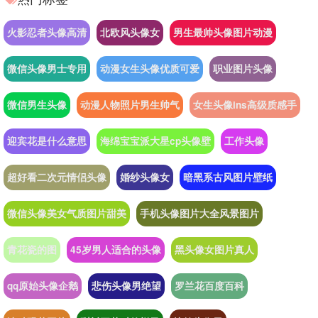
火影忍者头像高清
北欧风头像女
男生最帅头像图片动漫
微信头像男士专用
动漫女生头像优质可爱
职业图片头像
微信男生头像
动漫人物照片男生帅气
女生头像ins高级质感手
迎宾花是什么意思
海绵宝宝派大星cp头像壁
工作头像
超好看二次元情侣头像
婚纱头像女
暗黑系古风图片壁纸
微信头像美女气质图片甜美
手机头像图片大全风景图片
青花瓷的图
45岁男人适合的头像
黑头像女图片真人
qq原始头像企鹅
悲伤头像男绝望
罗兰花百度百科