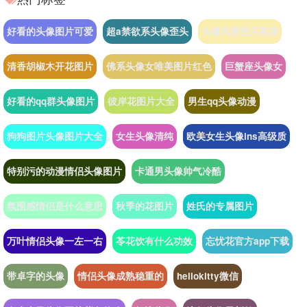
好看的头像图片可爱
超a禁欲系头像歪头
头像风景照片高清
清香胡椒木开花图片
佛系头像女唯美图片红色
巨蟹座头像女
好看的qq群头像图片
彼岸花图片大全
男生qq头像动漫
狗狗图片头像图片大全
女生头像清纯
欧美女生头像ins高级质
特别污的动漫情侣头像图片
卡通男头像帅气冷酷
氛围感情侣是什么意思
秋季的花图片
姓氏的专属图片
万叶情侣头像一左一右
苓花饮有什么功效
忘忧花官方app下载
带卓字的头像
情侣头像成熟稳重的
hellokitty微信