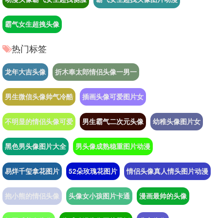
霸气女生超拽头像
热门标签
龙年大吉头像
折木奉太郎情侣头像一男一
男生微信头像帅气冷酷
插画头像可爱图片女
不明显的情侣头像可爱
男生霸气二次元头像
幼稚头像图片女
黑色男头像图片大全
男头像成熟稳重图片动漫
易烊千玺拿花图片
52朵玫瑰花图片
情侣头像真人情头图片动漫
抱小熊的情侣头像
头像女小孩图片卡通
漫画最帅的头像