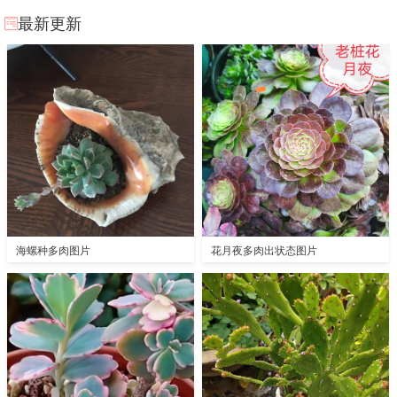
最新更新
海螺种多肉图片
花月夜多肉出状态图片