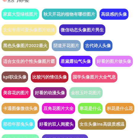
家庭大型绿植图片
秋天开花的植物有哪些图片
高级感的头像
女生专用可爱头像图片动漫
微信动态头像图片男生
黑色头像图片2022最火
阴道开花图片
古代诗人头像
适合女生的个性头像图片霸
星黛露仙气头像
好看的图片做头像
kpl职业头像
比较污的情侣头像
国学头像图片大全气息
美容花的图片
好看的动漫头像
金枝玉叶花图片
卡通图像微信头像
豆角花图片大全
寒花是什么
枳花是什么花
那些年那兔头像
好看的双人闺蜜头
女生头像ins高级质感温