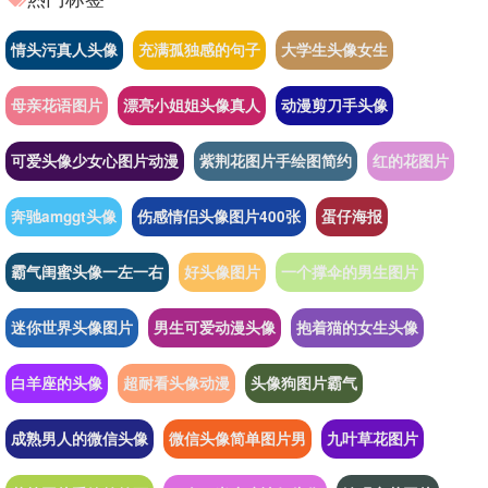
情头污真人头像
充满孤独感的句子
大学生头像女生
母亲花语图片
漂亮小姐姐头像真人
动漫剪刀手头像
可爱头像少女心图片动漫
紫荆花图片手绘图简约
红的花图片
奔驰amggt头像
伤感情侣头像图片400张
蛋仔海报
霸气闺蜜头像一左一右
好头像图片
一个撑伞的男生图片
迷你世界头像图片
男生可爱动漫头像
抱着猫的女生头像
白羊座的头像
超耐看头像动漫
头像狗图片霸气
成熟男人的微信头像
微信头像简单图片男
九叶草花图片