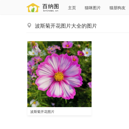
主页
猫咪图片
猫朋狗友
波斯菊开花图片大全的图片
波斯菊开花图片