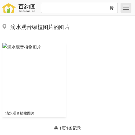
搜
滴水观音绿植图片的图片
滴水观音植物图片
共
1
页
1
条记录