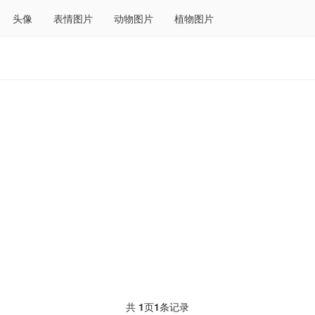
头像
表情图片
动物图片
植物图片
共
1
页
1
条记录