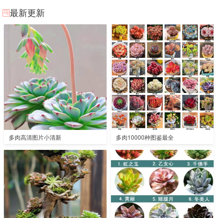
最新更新
多肉高清图片小清新
多肉10000种图鉴最全