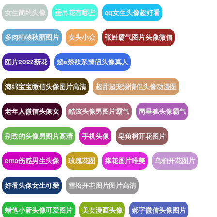
女生简约头像
垂吊花有哪些
qq女生头像超好看
多肉植物秋丽图片
女头小众
张姓霸气图片头像微信
图片2022新花
超a禁欲系情侣头像真人
海绵宝宝微信头像图片高清
超甜超宠溺情侣头像动漫图
老年人微信头像女
酷炫头像男图片霸气
周星驰头像霸气
别致的头像男图片高清
手机头像
皂角树开花图片
emo伤感男生头像
玫瑰花图
捧花图片唯美
乌桕开花图片
好看头像女生可爱
雪松开花图片图片高清
蜡笔小新头像可爱图片
美女漫画头像
郝字微信头像图片