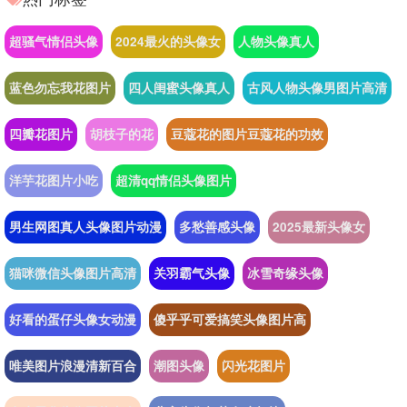
超骚气情侣头像
2024最火的头像女
人物头像真人
蓝色勿忘我花图片
四人闺蜜头像真人
古风人物头像男图片高清
四瓣花图片
胡枝子的花
豆蔻花的图片豆蔻花的功效
洋芋花图片小吃
超清qq情侣头像图片
男生网图真人头像图片动漫
多愁善感头像
2025最新头像女
猫咪微信头像图片高清
关羽霸气头像
冰雪奇缘头像
好看的蛋仔头像女动漫
傻乎乎可爱搞笑头像图片高
唯美图片浪漫清新百合
潮图头像
闪光花图片