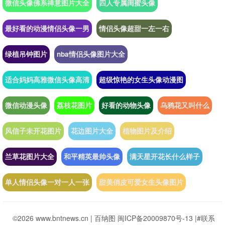
微信头像佛系禅意图片大全
四人专属闺蜜头像
最好看的动漫情侣头像一男
情侣头像超甜一左一右
绿植吊钟图片
nba情侣头像图片大全
适合妈妈高雅微信头像高清
超级惊艳的女生头像动漫图
微信动漫头像
荔枝花图片
好看的动物头像
乌鸦花又叫什么
风信子未开花图片
花边图片大全
植物图片及介绍
兰草花图片大全
和平精英最帅头像
满天星开花长什么样子
单人情侣头像一对一人一张
甜美俏皮可爱女生头像图片
©2026 www.bntnews.cn |
百纳图
闽ICP备20009870号-13
|
#联系