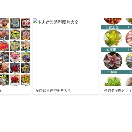
全
多肉盆景造型图片大全
多肉名字图片大