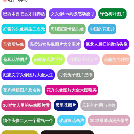
巴西木要怎么才能养活
女头像ins高级感动漫可
绿色树叶图片
好看的头像男生二次元
海绵宝宝情侣头像
中国的花图片
车管所头像
温柔淑女头像图片大全图片
属龙人最旺的微信头像
苍耳花的图片
南蛇藤观赏特性
狗屎花图片大全
美丽莲的种类
励志文字头像图片大全人生
可爱兔子图片壁纸
花卉绿植图片及名称
花卉头像图片大全大图唯美
30岁女人用的头像图片微
雾里花图片
瓜花的作用与功效
情侣头像二人一个霸气一个
玫瑰捧花画法
2022最帅动漫头像男