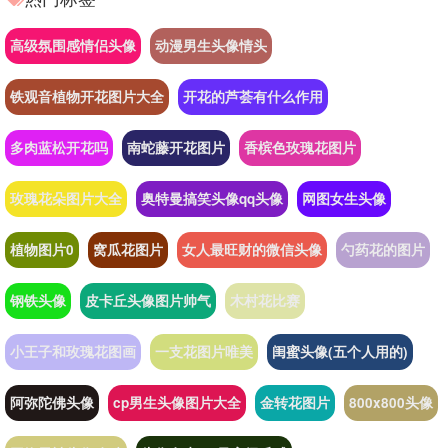
高级氛围感情侣头像
动漫男生头像情头
铁观音植物开花图片大全
开花的芦荟有什么作用
多肉蓝松开花吗
南蛇藤开花图片
香槟色玫瑰花图片
玫瑰花朵图片大全
奥特曼搞笑头像qq头像
网图女生头像
植物图片0
窝瓜花图片
女人最旺财的微信头像
勺药花的图片
钢铁头像
皮卡丘头像图片帅气
木村花比赛
小王子和玫瑰花图画
一支花图片唯美
闺蜜头像(五个人用的)
阿弥陀佛头像
cp男生头像图片大全
金转花图片
800x800头像