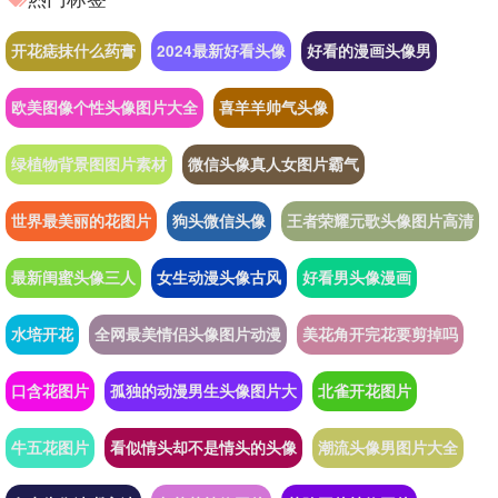
开花痣抹什么药膏
2024最新好看头像
好看的漫画头像男
欧美图像个性头像图片大全
喜羊羊帅气头像
绿植物背景图图片素材
微信头像真人女图片霸气
世界最美丽的花图片
狗头微信头像
王者荣耀元歌头像图片高清
最新闺蜜头像三人
女生动漫头像古风
好看男头像漫画
水培开花
全网最美情侣头像图片动漫
美花角开完花要剪掉吗
口含花图片
孤独的动漫男生头像图片大
北雀开花图片
牛五花图片
看似情头却不是情头的头像
潮流头像男图片大全