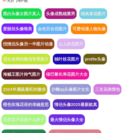
黑白头像女图片真人
头像成熟稳重男
独角兽花图片
爱丽丝头像唯美
金色百合花图片
可爱动漫人物头像
找情侣头像另一半图片动漫
山上的花图片
适合老师的微信背景图片
独叶枝花图片
profile头像
海贼王图片帅气图片
绿巴黎长寿花图片大全
2024年属鼠最旺的微信
沙雕qq头像图片女生
三支花表情包
橙色玫瑰花语的准确意思
情侣头像2025最新款真
马齿苋开花是什么样子
最火情侣头像大全