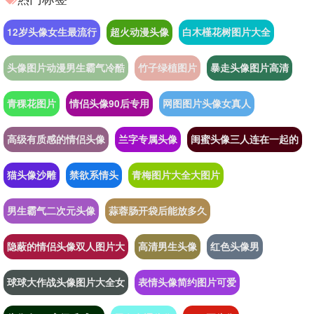
12岁头像女生最流行
超火动漫头像
白木槿花树图片大全
头像图片动漫男生霸气冷酷
竹子绿植图片
暴走头像图片高清
青稞花图片
情侣头像90后专用
网图图片头像女真人
高级有质感的情侣头像
兰字专属头像
闺蜜头像三人连在一起的
猫头像沙雕
禁欲系情头
青梅图片大全大图片
男生霸气二次元头像
蒜蓉肠开袋后能放多久
隐蔽的情侣头像双人图片大
高清男生头像
红色头像男
球球大作战头像图片大全女
表情头像简约图片可爱