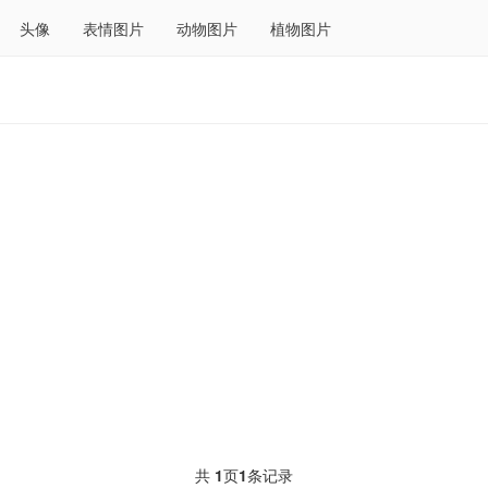
头像
表情图片
动物图片
植物图片
共
1
页
1
条记录