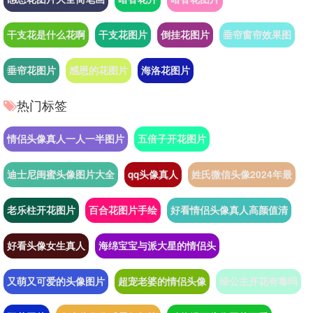
干支花是什么花啊
干支花图片
倒挂花图片
垂帘窗帘效果图
垂帘花图片
感恩的花图片
海洛花图片
热门标签
情侣头像真人一人一半图片
五倍子开花图片
迪士尼闺蜜头像图片大全
qq头像真人
姓氏微信头像2024年最
老乐柱开花图片
百合花图片手绘
好看情侣头像真人高颜值清
好看头像女生真人
海绵宝宝与派大星的情侣头
又萌又可爱的头像图片
超宠老婆的情侣头像
绿公主开花有毒吗