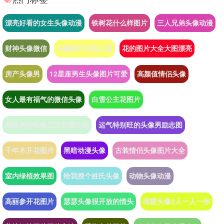
漂亮好看的女生头像动漫
铁树花什么样图片
三人兄弟头像动漫
财神头像微信
头像图片女真人版
花的图片大全大图漂亮
房产头像男
12星座男生头像图片可爱
高颜值情侣头像
女人最有福气的微信头像
白雪公主花图片
网络男神头像二次元图片高
运气特别旺的头像男励志图
千年木开花图片
黑暗动漫头像
古装情侣头像图片大全
室内绿植效果图
给我搜个姓氏头像
动物头像动漫
高丽参开花图片
瑟瑟头像很开放的情头
闺蜜头像3人一人一张