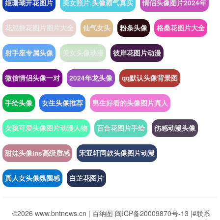
姬珊瑚开花图片
美女照片.头像霸气真实
情侣头像图片2024年
花泥插花图片图片大全
仙气女头
粉条头像
格桑花图片大全
射手座专属头像
美女头像动漫
彼岸花图片动漫
微信情侣头像一对
2024年龙头像
qq默认头像背景图
手绘头像
女生头像推荐
男生好看的头像图片真人
女孩可爱头像图片动漫人物
百合花图片手绘
伤感动漫头像
甜妹头像ins高级质感
宋亚轩同款头像图片动漫
真人女头像氛围感
白芷花图片
©2026 www.bntnews.cn |
百纳图
闽ICP备20009870号-13
|
#联系